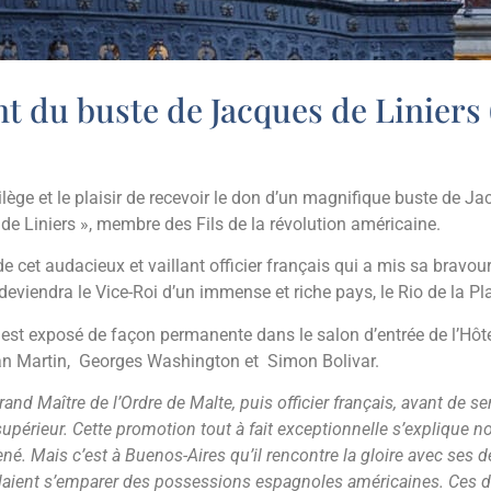
 du buste de Jacques de Liniers (
lège et le plaisir de recevoir le don d’un magnifique buste de Ja
e Liniers », membre des Fils de la révolution américaine.
 cet audacieux et vaillant officier français qui a mis sa bravour
eviendra le Vice-Roi d’un immense et riche pays, le Rio de la Pl
est exposé de façon permanente dans le salon d’entrée de l’Hôte
San Martin, Georges Washington et Simon Bolivar.
nd Maître de l’Ordre de Malte, puis officier français, avant de s
r supérieur. Cette promotion tout à fait exceptionnelle s’explique
é. Mais c’est à Buenos-Aires qu’il rencontre la gloire avec ses d
voulaient s’emparer des possessions espagnoles américaines. Ces 