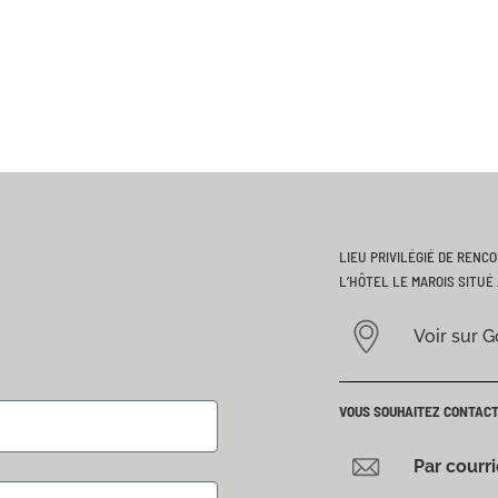
LIEU PRIVILÉGIÉ DE RENC
L’HÔTEL LE MAROIS SITUÉ 
Voir sur 
VOUS SOUHAITEZ CONTAC
Par courr