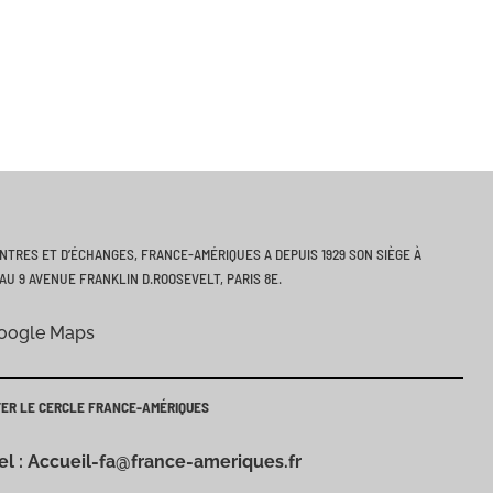
ONTRES ET D’ÉCHANGES, FRANCE-AMÉRIQUES A DEPUIS 1929 SON SIÈGE À
AU 9 AVENUE FRANKLIN D.ROOSEVELT, PARIS 8E.
Google Maps
TER LE CERCLE FRANCE-AMÉRIQUES
iel : Accueil-fa@france-ameriques.fr