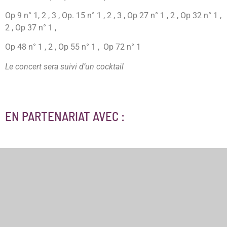
Op 9 n° 1, 2 , 3 , Op. 15 n° 1 , 2 , 3 , Op 27 n° 1 , 2 , Op 32 n° 1 ,
2 , Op 37 n° 1 ,
Op 48 n° 1 , 2 , Op 55 n° 1 , Op 72 n° 1
Le concert sera suivi d’un cocktail
EN PARTENARIAT AVEC :