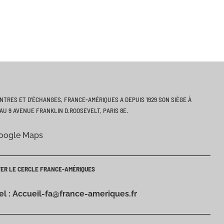
ONTRES ET D’ÉCHANGES, FRANCE-AMÉRIQUES A DEPUIS 1929 SON SIÈGE À
AU 9 AVENUE FRANKLIN D.ROOSEVELT, PARIS 8E.
Google Maps
TER LE CERCLE FRANCE-AMÉRIQUES
iel : Accueil-fa@france-ameriques.fr