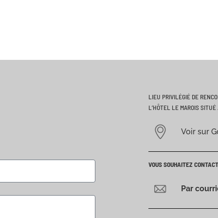
LIEU PRIVILÉGIÉ DE RENC
L’HÔTEL LE MAROIS SITUÉ 
Voir sur 
VOUS SOUHAITEZ CONTAC
Par courr