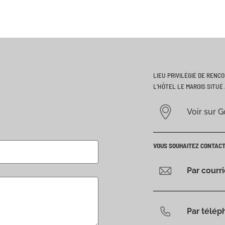
LIEU PRIVILÉGIÉ DE RENC
L’HÔTEL LE MAROIS SITUÉ 
Voir sur 
VOUS SOUHAITEZ CONTAC
Par courr
Par télép