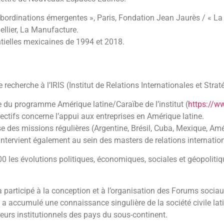
ubordinations émergentes », Paris, Fondation Jean Jaurès / « La C
ellier, La Manufacture.
ntielles mexicaines de 1994 et 2018.
e recherche à l’IRIS (Institut de Relations Internationales et Stra
 du programme Amérique latine/Caraïbe de l’institut (
https://w
jectifs concerne l’appui aux entreprises en Amérique latine.
alise des missions régulières (Argentine, Brésil, Cuba, Mexique, A
il intervient également au sein des masters de relations internation
00 les évolutions politiques, économiques, sociales et géopoliti
l a participé à la conception et à l’organisation des Forums soc
ra a accumulé une connaissance singulière de la société civile l
cteurs institutionnels des pays du sous-continent.