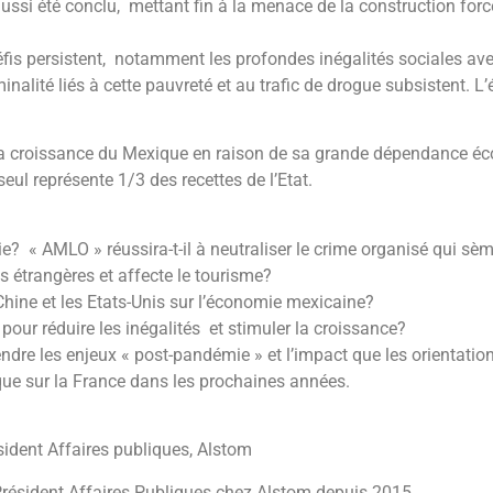
aussi été conclu, mettant fin à la menace de la construction for
is persistent, notamment les profondes inégalités sociales ave
minalité liés à cette pauvreté et au trafic de drogue subsistent. L
 croissance du Mexique en raison de sa grande dépendance écon
seul représente 1/3 des recettes de l’Etat.
? « AMLO » réussira-t-il à neutraliser le crime organisé qui sème
s étrangères et affecte le tourisme?
Chine et les Etats-Unis sur l’économie mexicaine?
pour réduire les inégalités et stimuler la croissance?
re les enjeux « post-pandémie » et l’impact que les orientation
 que sur la France dans les prochaines années.
sident Affaires publiques, Alstom
-Président Affaires Publiques chez Alstom depuis 2015.