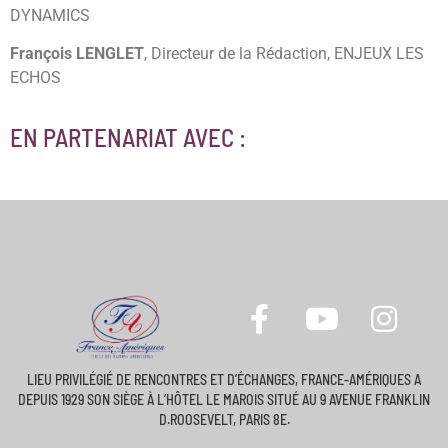
DYNAMICS
François LENGLET
, Directeur de la Rédaction, ENJEUX LES
ECHOS
EN PARTENARIAT AVEC :
LIEU PRIVILÉGIÉ DE RENCONTRES ET D’ÉCHANGES, FRANCE-AMÉRIQUES A
DEPUIS 1929 SON SIÈGE À L’HÔTEL LE MAROIS SITUÉ AU 9 AVENUE FRANKLIN
D.ROOSEVELT, PARIS 8E.