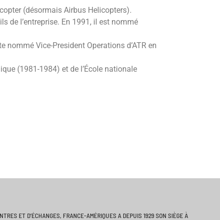
ocopter (désormais Airbus Helicopters).
ils de l’entreprise. En 1991, il est nommé
nsuite nommé Vice-President Operations d’ATR en
nique (1981-1984) et de l’École nationale
ONTRES ET D’ÉCHANGES, FRANCE-AMÉRIQUES A DEPUIS 1929 SON SIÈGE À