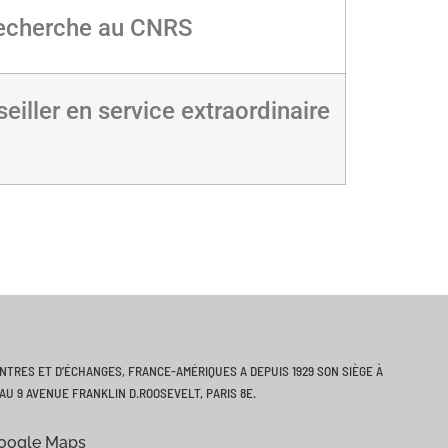
recherche au CNRS
iller en service extraordinaire
ONTRES ET D’ÉCHANGES, FRANCE-AMÉRIQUES A DEPUIS 1929 SON SIÈGE À
AU 9 AVENUE FRANKLIN D.ROOSEVELT, PARIS 8E.
Google Maps