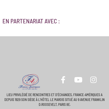
EN PARTENARIAT AVEC :
LIEU PRIVILÉGIÉ DE RENCONTRES ET D’ÉCHANGES, FRANCE-AMÉRIQUES A
DEPUIS 1929 SON SIÈGE À L’HÔTEL LE MAROIS SITUÉ AU 9 AVENUE FRANKLIN
D.ROOSEVELT, PARIS 8E.