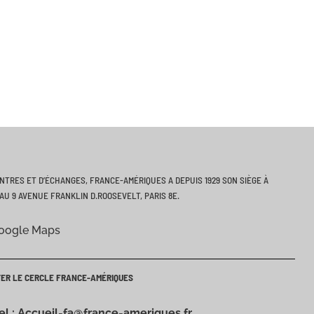
ONTRES ET D’ÉCHANGES, FRANCE-AMÉRIQUES A DEPUIS 1929 SON SIÈGE À
AU 9 AVENUE FRANKLIN D.ROOSEVELT, PARIS 8E.
Google Maps
TER LE CERCLE FRANCE-AMÉRIQUES
iel : Accueil-fa@france-ameriques.fr