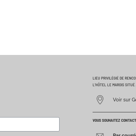
LIEU PRIVILÉGIÉ DE RENC
L’HÔTEL LE MAROIS SITUÉ 
Voir sur 
VOUS SOUHAITEZ CONTAC
Par courr