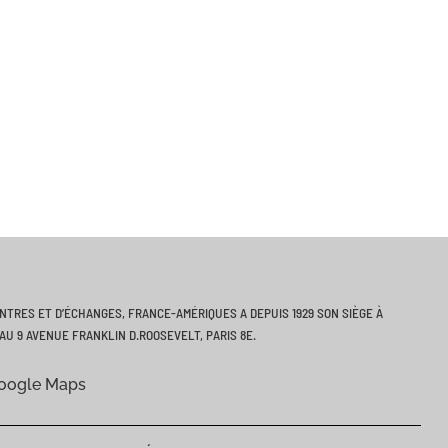
ONTRES ET D’ÉCHANGES, FRANCE-AMÉRIQUES A DEPUIS 1929 SON SIÈGE À
AU 9 AVENUE FRANKLIN D.ROOSEVELT, PARIS 8E.
Google Maps