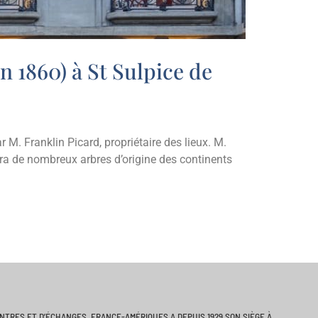
n 1860) à St Sulpice de
r M. Franklin Picard, propriétaire des lieux. M.
era de nombreux arbres d’origine des continents
ONTRES ET D’ÉCHANGES, FRANCE-AMÉRIQUES A DEPUIS 1929 SON SIÈGE À