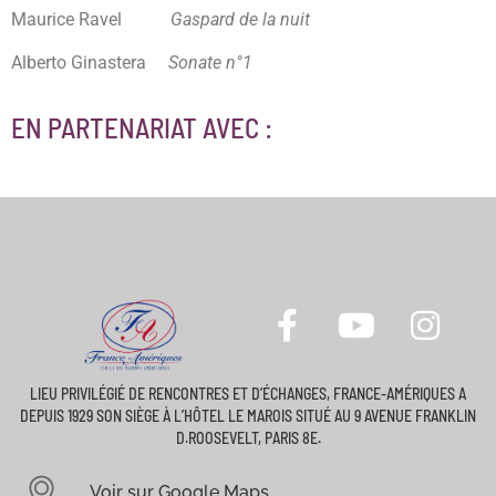
Maurice Ravel
Gaspard de la nuit
Alberto Ginastera
Sonate n°1
EN PARTENARIAT AVEC :
LIEU PRIVILÉGIÉ DE RENCONTRES ET D’ÉCHANGES, FRANCE-AMÉRIQUES A
DEPUIS 1929 SON SIÈGE À L’HÔTEL LE MAROIS SITUÉ AU 9 AVENUE FRANKLIN
D.ROOSEVELT, PARIS 8E.
Voir sur Google Maps