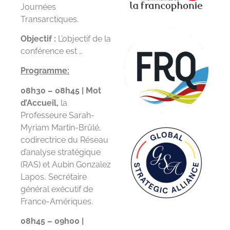
Journées
Transarctiques.
Objectif :
L’objectif de la
conférence est …
Programme:
08h30 – 08h45 | Mot
d’Accueil,
la
Professeure Sarah-
Myriam Martin-Brûlé,
codirectrice du Réseau
d’analyse stratégique
(RAS) et Aubin Gonzalez
Lapos, Secrétaire
général exécutif de
France-Amériques.
08h45 – 09h00 |