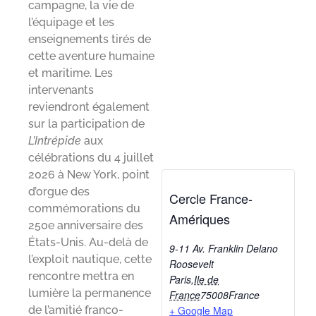
campagne, la vie de
l’équipage et les
enseignements tirés de
cette aventure humaine
et maritime. Les
intervenants
reviendront également
sur la participation de
L’Intrépide
aux
célébrations du 4 juillet
2026 à New York, point
d’orgue des
Cercle France-
commémorations du
Amériques
250e anniversaire des
États-Unis. Au-delà de
9-11 Av. Franklin Delano
l’exploit nautique, cette
Roosevelt
rencontre mettra en
Paris
,
Ile de
lumière la permanence
France
75008
France
+ Google Map
de l’amitié franco-