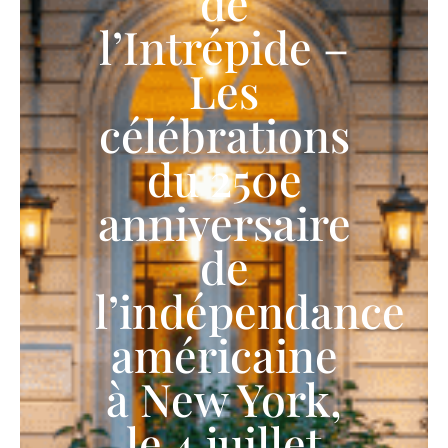
de
l’Intrépide –
Les
célébrations
du 250e
anniversaire
de
l’indépendance
américaine
à New York,
le 4 juillet