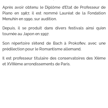
Après avoir obtenu le Diplôme d’Etat de Professeur de
Piano en 1987, il est nommé Lauréat de la Fondation
Menuhin en 1990, sur audition.
Depuis, il se produit dans divers festivals ainsi qu’en
tournée au Japon en 1997.
Son répertoire s’étend de Bach à Prokofiev, avec une
prédilection pour le Romantisme allemand.
Il est professeur titulaire des conservatoires des XIème
et XVIIIème arrondissements de Paris.
L’amiral Alain Coldefy est Président du Cercle France-
Amériques depuis 2022.
Il intègre l’École navale en 1965 et commence une
carrière marquée par des missions à l’étranger. Il
commande successivement divers navires, dont le
patrouilleur
La Paimpolaise
à Tahiti en 1979 et le