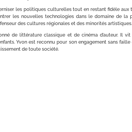
ser les politiques culturelles tout en restant fidèle aux 
entrer les nouvelles technologies dans le domaine de la 
défenseur des cultures régionales et des minorités artistiques
nné de littérature classique et de cinéma d’auteur. Il v
 enfants. Yvon est reconnu pour son engagement sans faille e
ouissement de toute société.
e France-Amériques depuis 2022.
e une carrière marquée par des missions à l’étranger. Il co
t le destroyer
Du Chayla
en 1987, lors de l’opération
Prometh
l War College, il rejoint l’état-major de la Marine et e
andement du porte-avions
Clemenceau
, qui participe aux op
ent les opérations
Deny Flight
et
Sharp Guard.
Promu contre-
rations interarmées et comme chef des relations internation
 à bord du porte-avions
Foch
pendant l’opération
Allied For
 au chef d’état-major des armées, responsable des opérations