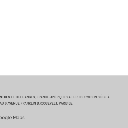
iques. Il devient vice-président aux affaires
 devient président en 2016.
 conférencier et auteur prolifique, son dernier
 la Valeur Militaire, il est aussi membre de
ONTRES ET D’ÉCHANGES, FRANCE-AMÉRIQUES A DEPUIS 1929 SON SIÈGE À
AU 9 AVENUE FRANKLIN D.ROOSEVELT, PARIS 8E.
Google Maps