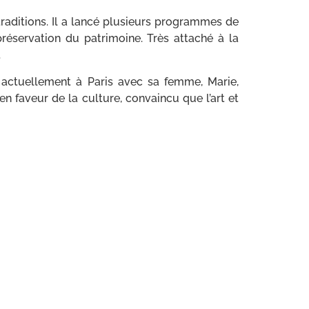
traditions. Il a lancé plusieurs programmes de
préservation du patrimoine. Très attaché à la
.
it actuellement à Paris avec sa femme, Marie,
n faveur de la culture, convaincu que l’art et
mmande successivement divers navires, dont le
eus
dans l’océan Indien pendant le conflit Iran-
st affecté à la défense aérienne de la flotte
érations aériennes et navales dans l’Adriatique
amiral en 1996, il occupe plusieurs postes de
ales de l’état-major interarmées. En 1999, il
ce
en Yougoslavie.
, de la logistique et de l’aviation navale. En