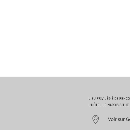
t, en 2005, inspecteur général des armées.
poursuit une carrière active dans divers domaines stratég
e Défense Nationale, et siège à l’Académie de Marine, dont il
s de la Légion d’honneur.
anks stratégiques et associations professionnelles, et est un
ue Grand Officier de la Légion d’Honneur et la Croix de
citoyen d’honneur de la ville de Rocamadour.
LIEU PRIVILÉGIÉ DE RENC
L’HÔTEL LE MAROIS SITUÉ 
Voir sur 