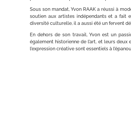
Sous son mandat, Yvon RAAK a réussi à moderni
soutien aux artistes indépendants et a fait 
diversité culturelle, il a aussi été un fervent 
En dehors de son travail, Yvon est un passio
également historienne de l’art, et leurs deux
l’expression créative sont essentiels à l’épan
L’amiral Alain Coldefy est Président du Cercl
Il intègre l’École navale en 1965 et commenc
patrouilleur
La Paimpolaise
à Tahiti en 1979 e
Irak. Après avoir obtenu son diplôme du Nava
méditerranéenne. En 1992, il prend le comm
pendant le conflit en ex-Yougoslavie, notamm
haut rang, notamment au sein du Centre d’opé
commande la force navale franco-britannique
Nommé vice-amiral en 2000, il devient adjoint