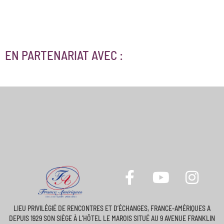
EN PARTENARIAT AVEC :
LIEU PRIVILÉGIÉ DE RENCONTRES ET D’ÉCHANGES, FRANCE-AMÉRIQUES A
DEPUIS 1929 SON SIÈGE À L’HÔTEL LE MAROIS SITUÉ AU 9 AVENUE FRANKLIN